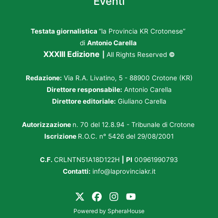
Eventi
Testata giornalistica
“la Provincia KR Crotonese”
di
Antonio Carella
XXXIII Edizione
|
All Rights Reserved
©
Redazione:
Via R.A. Livatino, 5 - 88900 Crotone (KR)
Direttore responsabile:
Antonio Carella
Direttore editoriale:
Giuliano Carella
Autorizzazione
n. 70 del 12.8.94 - Tribunale di Crotone
Iscrizione
R.O.C. n° 5426 del 29/08/2001
C.F.
CRLNTN51A18D122H
|
PI
00961990793
Contatti:
info@laprovinciakr.it
Powered by
SpheraHouse