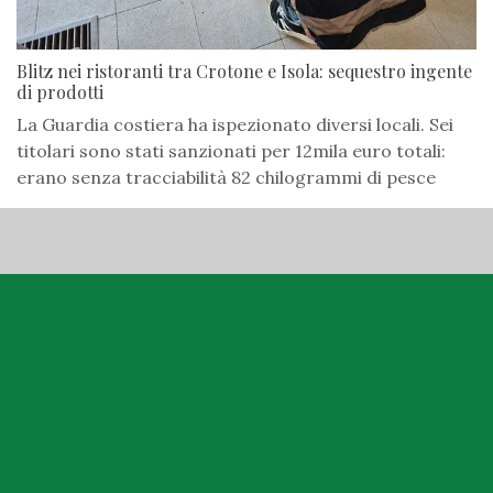
Blitz nei ristoranti tra Crotone e Isola: sequestro ingente
di prodotti
La Guardia costiera ha ispezionato diversi locali. Sei
titolari sono stati sanzionati per 12mila euro totali:
erano senza tracciabilità 82 chilogrammi di pesce