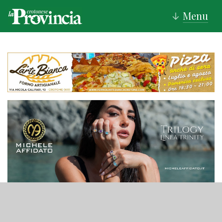
Menu
↓