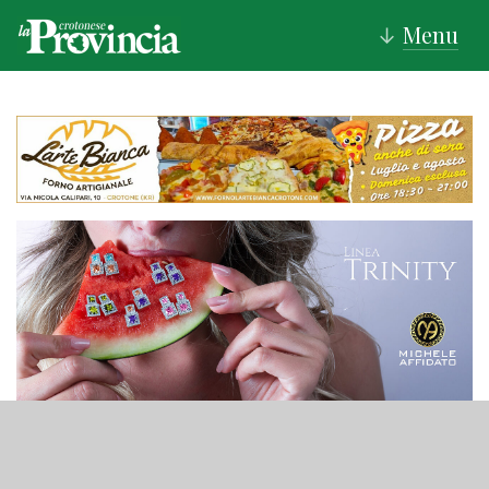
Menu
↓