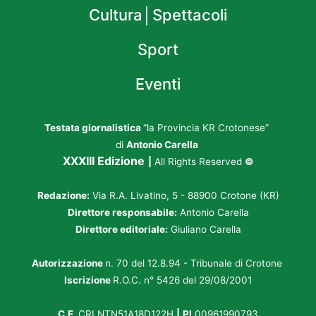
Cultura│Spettacoli
Sport
Eventi
Testata giornalistica
“la Provincia KR Crotonese”
di
Antonio Carella
XXXIII Edizione
|
All Rights Reserved
©
Redazione:
Via R.A. Livatino, 5 - 88900 Crotone (KR)
Direttore responsabile:
Antonio Carella
Direttore editoriale:
Giuliano Carella
Autorizzazione
n. 70 del 12.8.94 - Tribunale di Crotone
Iscrizione
R.O.C. n° 5426 del 29/08/2001
C.F.
CRLNTN51A18D122H
|
PI
00961990793