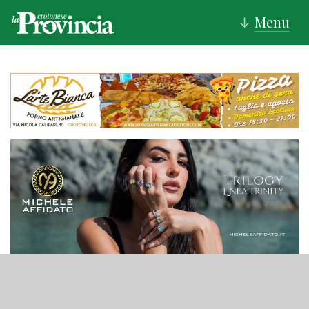
Menu
↓