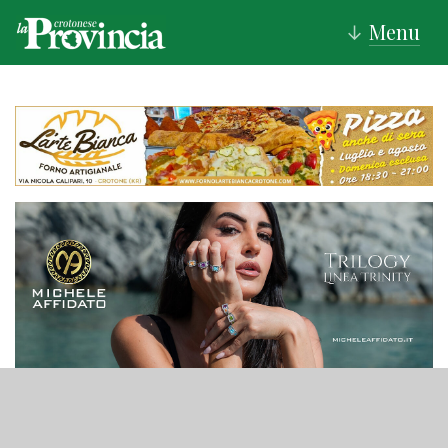
Menu
↓