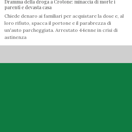
Dramma della droga a Crotone: minaccia di morte i
parenti e devasta casa
Chiede denaro ai familiari per acquistare la dose e, al
loro rifiuto, spacca il portone e il parabrezza di
un'auto parcheggiata. Arrestato 44enne in crisi di
astinenza