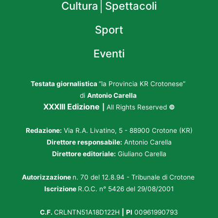
Cultura│Spettacoli
Sport
Eventi
Testata giornalistica
“la Provincia KR Crotonese”
di
Antonio Carella
XXXIII Edizione
|
All Rights Reserved
©
Redazione:
Via R.A. Livatino, 5 - 88900 Crotone (KR)
Direttore responsabile:
Antonio Carella
Direttore editoriale:
Giuliano Carella
Autorizzazione
n. 70 del 12.8.94 - Tribunale di Crotone
Iscrizione
R.O.C. n° 5426 del 29/08/2001
C.F.
CRLNTN51A18D122H
|
PI
00961990793