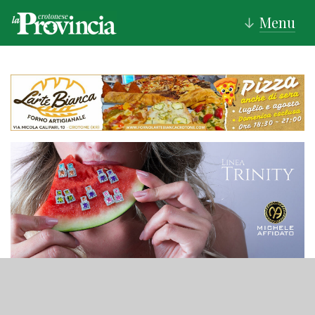
Menu
↓