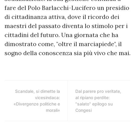
fare del Polo Barlacchi-Lucifero un presidio
di cittadinanza attiva, dove il ricordo dei
maestri del passato diventa lo stimolo per i
cittadini del futuro. Una giornata che ha
dimostrato come, "oltre il marciapiede", il
sogno della conoscenza sia più vivo che mai.
Scandale, si dimette la
Dal parere pro veritate,
vicesindaca:
al ripiano perdite:
«Divergenze politiche e
"salato" epilogo su
morali»
Congesi