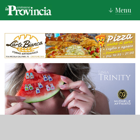
Menu
↓