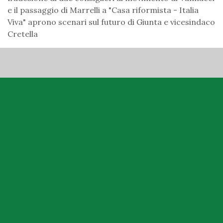
e il passaggio di Marrelli a "Casa riformista - Italia
Viva" aprono scenari sul futuro di Giunta e vicesindaco
Cretella