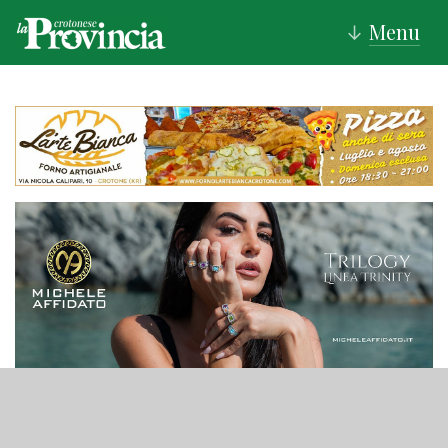
Menu
↓