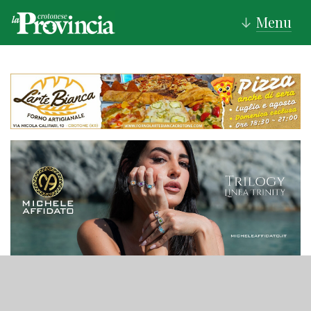
Menu
↓