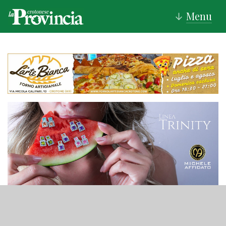
Menu
↓