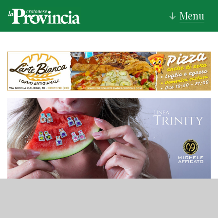
Menu
↓