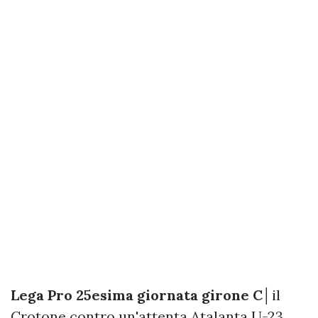
Lega Pro 25esima giornata girone C│
il
Crotone contro un'attenta Atalanta U-23