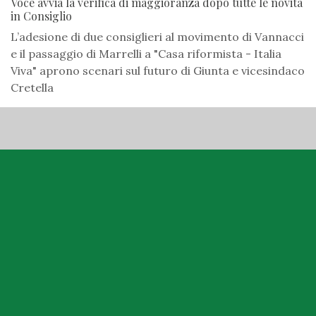
Voce avvia la verifica di maggioranza dopo tutte le novità
in Consiglio
L’adesione di due consiglieri al movimento di Vannacci
e il passaggio di Marrelli a "Casa riformista - Italia
Viva" aprono scenari sul futuro di Giunta e vicesindaco
Cretella