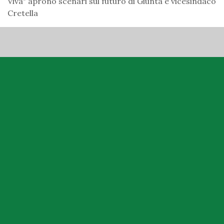
Viva" aprono scenari sul futuro di Giunta e vicesindaco
Cretella