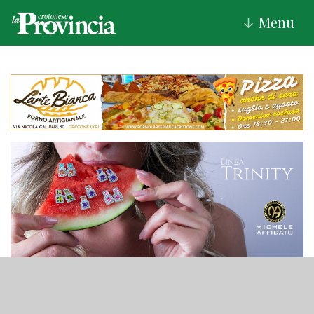
Menu
↓