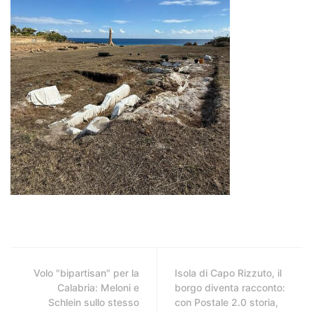
Volo "bipartisan" per la
Isola di Capo Rizzuto, il
Calabria: Meloni e
borgo diventa racconto:
Schlein sullo stesso
con Postale 2.0 storia,