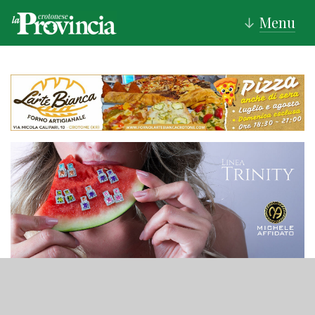
Menu
↓