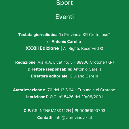
Sport
Eventi
Testata giornalistica
“la Provincia KR Crotonese”
di
Antonio Carella
XXXIII Edizione
|
All Rights Reserved
©
Redazione:
Via R.A. Livatino, 5 - 88900 Crotone (KR)
Direttore responsabile:
Antonio Carella
Direttore editoriale:
Giuliano Carella
Autorizzazione
n. 70 del 12.8.94 - Tribunale di Crotone
Iscrizione
R.O.C. n° 5426 del 29/08/2001
C.F.
CRLNTN51A18D122H
|
PI
00961990793
Contatti:
info@laprovinciakr.it