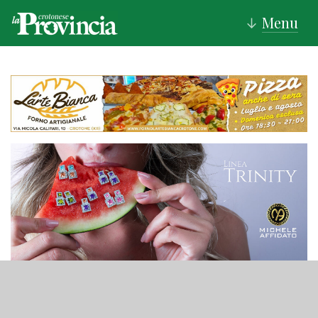
Menu
↓