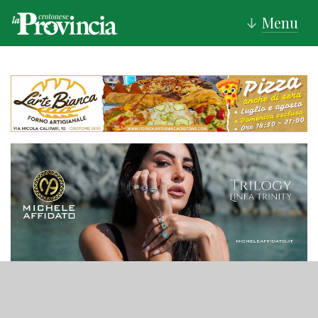
Menu
↓