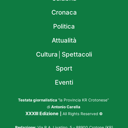
Cronaca
Politica
Attualità
Cultura│Spettacoli
Sport
Eventi
Testata giornalistica
“la Provincia KR Crotonese”
di
Antonio Carella
XXXIII Edizione
|
All Rights Reserved
©
Redazione:
Via R.A. Livatino, 5 - 88900 Crotone (KR)