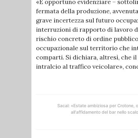
«È opportuno evidenziare – sottolin
fermata della produzione, avvenuta 
grave incertezza sul futuro occupaz
interruzioni di rapporto di lavoro d
rischio concreto di ordine pubblic
occupazionale sul territorio che int
comparti. Si dichiara, altresì, che i
intralcio al traffico veicolare», con
Sacal: «Estate ambiziosa per Crotone, 
all'affidamento del bar nello scal