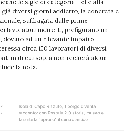
eano le sigle di categoria - che alla
già diversi giorni addietro, la concreta e
ionale, suffragata dalle prime
ei lavoratori indiretti, prefigurano un
o, dovuto ad un rilevante impatto
eressa circa 150 lavoratori di diversi
l sit-in di cui sopra non recherà alcun
clude la nota.
ok
Isola di Capo Rizzuto, il borgo diventa
o»
racconto: con Postale 2.0 storia, museo e
tarantella “aprono” il centro antico