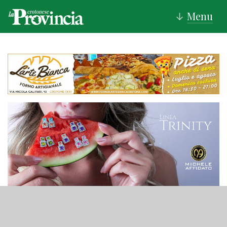
Menu
↓