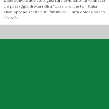
L’adesione di due consiglieri al movimento di Vannacci
e il passaggio di Marrelli a "Casa riformista - Italia
Viva" aprono scenari sul futuro di Giunta e vicesindaco
Cretella