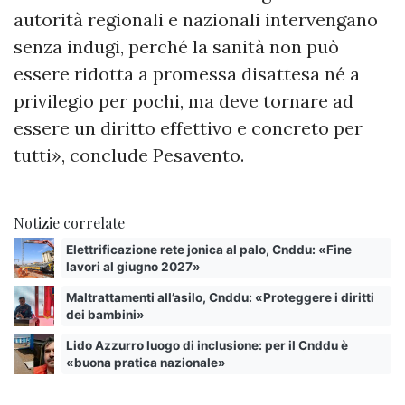
autorità regionali e nazionali intervengano
senza indugi, perché la sanità non può
essere ridotta a promessa disattesa né a
privilegio per pochi, ma deve tornare ad
essere un diritto effettivo e concreto per
tutti», conclude Pesavento.
Notizie correlate
Elettrificazione rete jonica al palo, Cnddu: «Fine
lavori al giugno 2027»
Maltrattamenti all’asilo, Cnddu: «Proteggere i diritti
dei bambini»
Lido Azzurro luogo di inclusione: per il Cnddu è
«buona pratica nazionale»