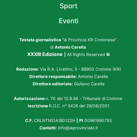
Sport
Eventi
Testata giornalistica
“la Provincia KR Crotonese”
di
Antonio Carella
XXXIII Edizione
|
All Rights Reserved
©
Redazione:
Via R.A. Livatino, 5 - 88900 Crotone (KR)
Direttore responsabile:
Antonio Carella
Direttore editoriale:
Giuliano Carella
Autorizzazione
n. 70 del 12.8.94 - Tribunale di Crotone
Iscrizione
R.O.C. n° 5426 del 29/08/2001
C.F.
CRLNTN51A18D122H
|
PI
00961990793
Contatti:
info@laprovinciakr.it