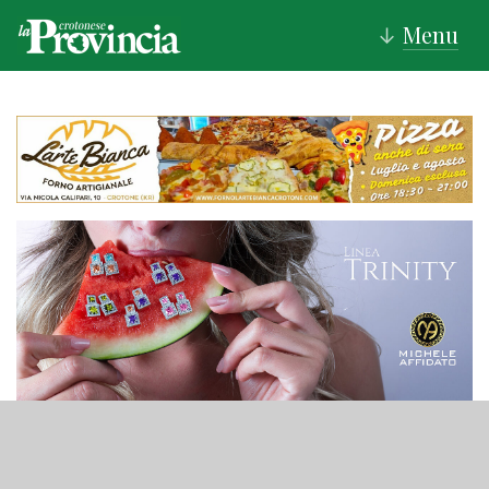
Menu
↓