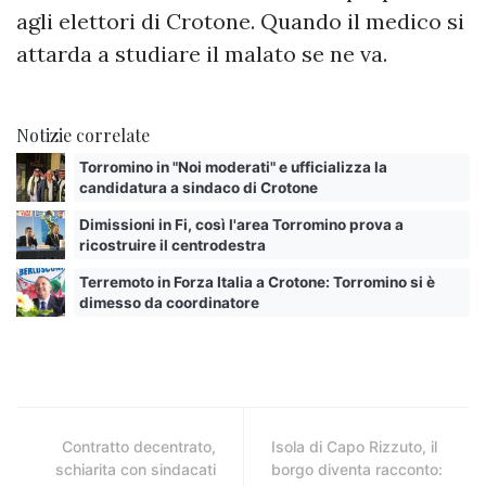
agli elettori di Crotone. Quando il medico si
attarda a studiare il malato se ne va.
Notizie correlate
Torromino in "Noi moderati" e ufficializza la
candidatura a sindaco di Crotone
Dimissioni in Fi, così l'area Torromino prova a
ricostruire il centrodestra
Terremoto in Forza Italia a Crotone: Torromino si è
dimesso da coordinatore
Contratto decentrato,
Isola di Capo Rizzuto, il
schiarita con sindacati
borgo diventa racconto: