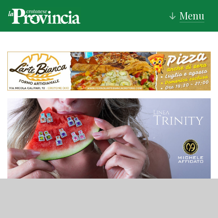
Menu
↓