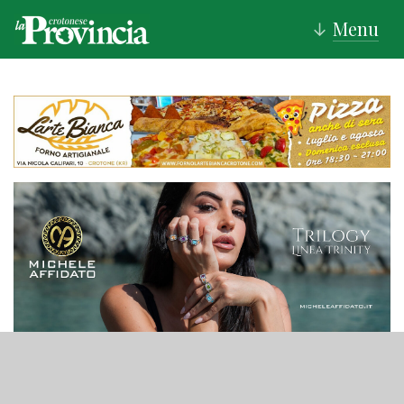
Menu
↓