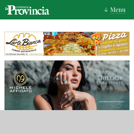
Menu
↓