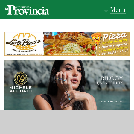
Menu
↓