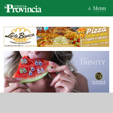
Menu
↓