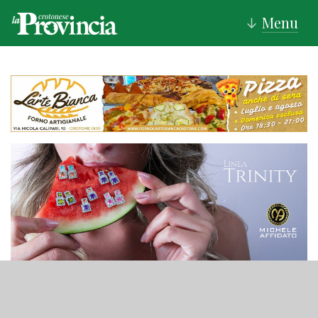
Menu
↓