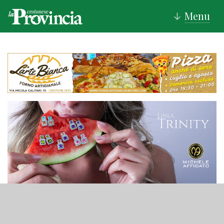
Menu
↓