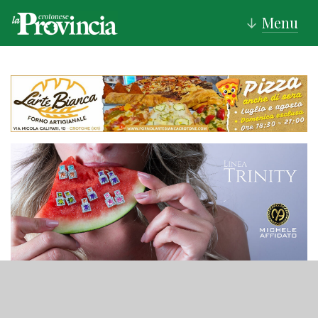
Menu
↓