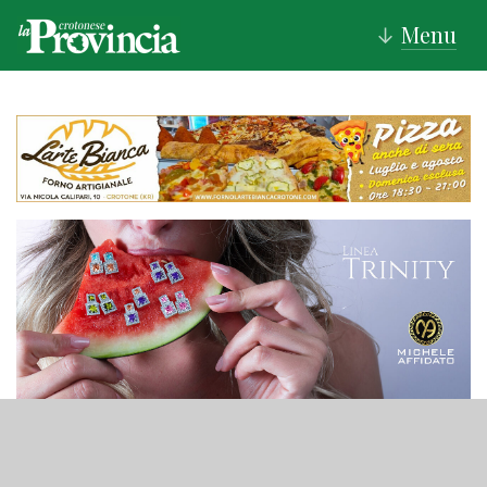
Menu
↓