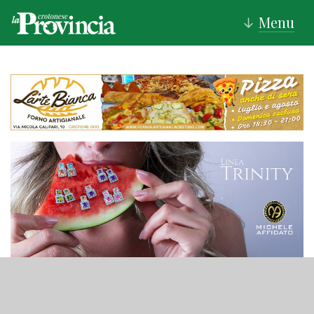
Menu
↓